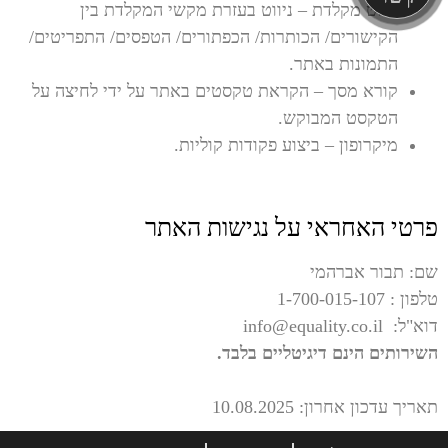
ניווט מקלדת – ניווט בעזרת מקשי המקלדת בין
הקישורים/ הכותרות/ הכפתורים/ הטפסים/ התפריטים/
התמונות באתר.
קורא מסך – הקראת טקסטים באתר על ידי לחיצה על
הטקסט המבוקש.
מיקרופון – ביצוע פקודות קוליות.
פרטי האחראי על נגישות האתר
שם: תבור אברהמי
טלפון : 1-700-015-107
דוא"ל: info@equality.co.il
השירותים הינם דיגיטליים בלבד.
תאריך עדכון אחרון: 10.08.2025