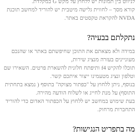
לניווט בין תמונות יש ללחוץ על מקש G במקלדת.
קורא מסך – לחווית גלישה מיטבית יש להוריד למחשב תוכנת
NVDA להקראת טקסטים באתר.
נתקלתם בבעיה?
במידה ולא מצאתם את התוכן שחיפשתם באתר או שהנכם
מעוניינים בעזרה מנציג שירות,
תוכלו להקיש f4 ותיפתח חלונית להשארת פרטים. השאירו שם
וטלפון ונציג מטעמינו ייצור איתכם קשר.
בנוסף, ניתן ללחוץ על "כפתור מצוקה" בתוסף ( נמצא בתחתית
התוסף) על מנת לחייג או לשלוח הודעה מהירה.
בעת שימוש במחשב יש ללחוץ על הכפתור האדום כדי להוריד
התחברות מרחוק.
מה בתפריט הנגישות?