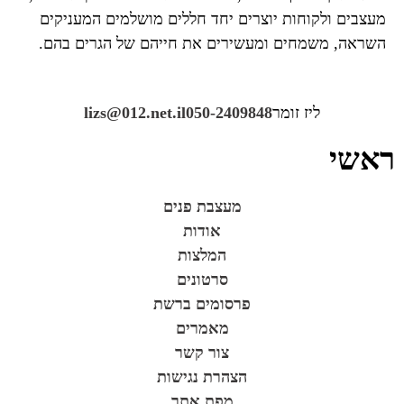
מעצבים ולקוחות יוצרים יחד חללים מושלמים המעניקים
השראה, משמחים ומעשירים את חייהם של הגרים בהם.
ליז זומר
050-2409848
lizs@012.net.il
ראשי
מעצבת פנים
אודות
המלצות
סרטונים
פרסומים ברשת
מאמרים
צור קשר
הצהרת נגישות
מפת אתר