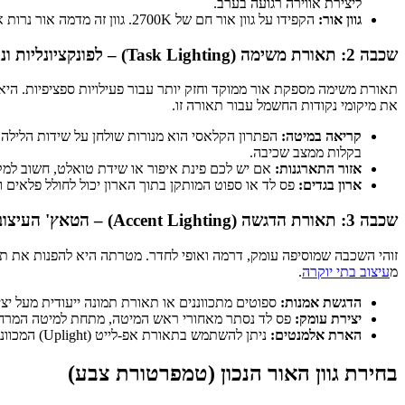
ליצירת אווירה רגועה בערב.
גוון אור:
הקפידו על גוון אור חם של 2700K. גוון זה מדמה אור נרות או שקיעה ויוצר תחושה אינטימית, חמימה ומרגיעה.
שכבה 2: תאורת משימה (Task Lighting) – לפונקציונליות ונוחות
תאורת משימה מספקת אור ממוקד וחזק יותר עבור פעילויות ספציפיות. היא
את מיקומי נקודות החשמל עבור תאורה זו.
קריאה במיטה:
הפתרון הקלאסי הוא מנורות שולחן על שידות הלילה. 
בקלות ממצב שכיבה.
אזור התארגנות:
אם יש לכם פינת איפור או שידת טואלט, חשוב למק
ארון בגדים:
פס לד או ספוט המותקן בתוך הארון יכול לחולל פלאים 
שכבה 3: תאורת הדגשה (Accent Lighting) – הטאץ' העיצובי
זוהי השכבה שמוסיפה עומק, דרמה ואופי לחדר. מטרתה היא להפנות את 
מ
עיצוב בתי יוקרה
.
הדגשת אמנות:
ספוטים מתכווננים או תאורת תמונה ייעודית מעל יצי
יצירת עומק:
פס לד נסתר מאחורי ראש המיטה, מתחת למיטה המרחפת 
הארת אלמנטים:
ניתן להשתמש בתאורת אפ-לייט (Uplight) המכוונת כלפי מעלה כדי להדגיש טקסטורה של קיר, וילון או עציץ גדול.
בחירת גוון האור הנכון (טמפרטורת צבע)