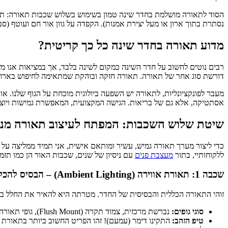
הסוד לתאורה מושלמת בחדר שינה טמון בשימוש בשלוש שכבות תאורה: תאו
נסתרת בתוך ארון או מעל יצירת אמנות). הקפדה על גוון אור חם ועוטף (סביב 2700 קלווין) בכל השכבות היא המפתח ליצירת חלל מרגיע ומ
מדוע תאורה בחדר שינה כל כך קריטית?
רבים נוטים לחשוב על חדר השינה כמקום לשינה בלבד, אך במציאות אנו משת
דורשת סוג אחר של תאורה. תאורה חזקה ובוהקת שמתאימה לחיפוש בארון, ת
מעבר לפונקציונליות, לתאורה יש השפעה ביולוגית מוכחת על הגוף שלנו. אור ב
אסתטיקה, אלא גם של בריאות. הגישה המקצועית, המאפשרת גמישות ויוצר
שיטת שלוש השכבות: המפתח לעיצוב תאורה מנ
כדי ליצור מערך תאורה גמיש, עשיר ומותאם אישית, אני תמיד ממליצה על ש
ללקוחותיי, בתור
מעצבת פנים
עם ניסיון של שנים, שכבות האור הן כמו תזמו
שכבה 1: תאורת אווירה (Ambient Lighting) – הבסיס להכל
זוהי התאורה הכללית והבסיסית של החדר. מטרתה היא להאיר את החלל באו
סוגי גופים:
נברשת מרכזית, צמוד תקרה (Flush Mount), גופי תאורה שקועים (דאונלייטים) או פס צבירה עם ספוטים המפוזרים באופן אחיד.
טיפ הזהב:
התקינו דימר (עמעם)! זהו הפריט החשוב ביותר בתאורת 