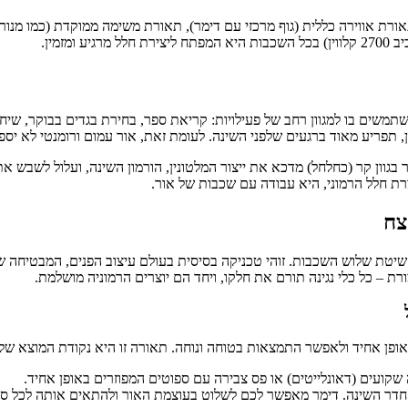
רת אווירה כללית (גוף מרכזי עם דימר), תאורת משימה ממוקדת (כמו מנו
זמין.
משים בו למגוון רחב של פעילויות: קריאת ספר, בחירת בגדים בבוקר, שיחו
פריע מאוד ברגעים שלפני השינה. לעומת זאת, אור עמום ורומנטי לא יספי
גוון קר (כחלחל) מדכא את ייצור המלטונין, הורמון השינה, ועלול לשבש את הש
ת חלל הרמוני, היא עבודה עם שכבות של אור.
צח
יטת שלוש השכבות. זוהי טכניקה בסיסית בעולם עיצוב הפנים, המבטיחה שהחל
רת – כל כלי נגינה תורם את חלקו, ויחד הם יוצרים הרמוניה מושלמת.
פן אחיד ולאפשר התמצאות בטוחה ונוחה. תאורה זו היא נקודת המוצא שלנ
חדר השינה. דימר מאפשר לכם לשלוט בעוצמת האור ולהתאים אותה לכל סיטו