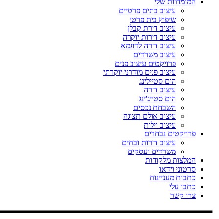
המומחיות שלי
עיצוב בתים פרטיים
שיפוץ בית פרטי
עיצוב דירת קבלן
עיצוב דירות יוקרה
עיצוב דירה לדוגמא
עיצוב משרדים
פרויקטים עיצוב פנים
עיצוב פנים מודרני יוקרתי
הום סטיילינג
עיצוב דירה
הום סטייג'ינג
השבחת נכסים
עיצוב אולם תצוגה
עיצוב וילות
פרויקטים נבחרים
עיצוב דירות ובתים
משרדים ועסקים
המלצות מלקוחות
סרטוני וידאו
כתבות מעניינות
כתבו עלי
צרו קשר