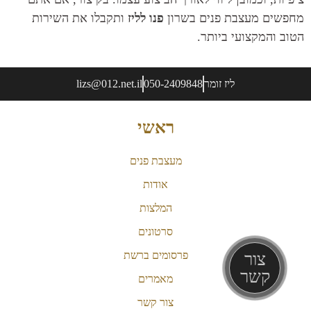
שים מעצבת פנים בשרון
פנו לליז
ותקבלו את השירות
ב והמקצועי ביותר.
ליז זומר
050-2409848
lizs@012.net.il
ראשי
מעצבת פנים
אודות
המלצות
סרטונים
פרסומים ברשת
צור
קשר
מאמרים
צור קשר