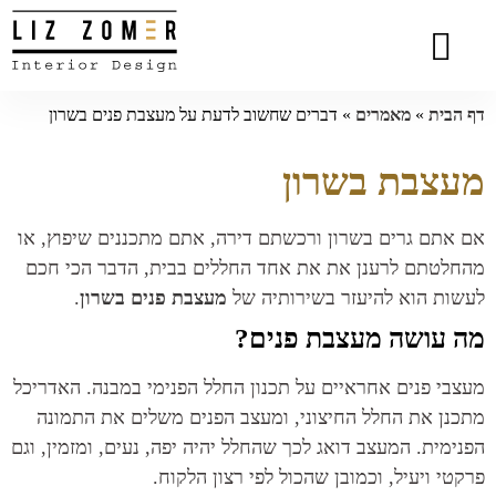
הסיפור שלי
המומחיות שלי
סרטוני וידאו
פרויקטים נבחרים
כתבות מעניינות
המלצות מלקוחות
הבית
»
מאמרים
»
דברים שחשוב לדעת על מעצבת פנים בשרון
צבת בשרון
אתם גרים בשרון ורכשתם דירה, אתם מתכננים שיפוץ, או
לטתם לרענן את את אחד החללים בבית, הדבר הכי חכם
ות הוא להיעזר בשירותיה של
מעצבת פנים בשרון
.
 עושה מעצבת פנים?
בי פנים אחראיים על תכנון החלל הפנימי במבנה. האדריכל
נן את החלל החיצוני, ומעצב הפנים משלים את התמונה
ימית. המעצב דואג לכך שהחלל יהיה יפה, נעים, ומזמין, וגם
טי ויעיל, וכמובן שהכול לפי רצון הלקוח.