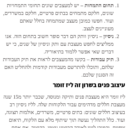
תחום התמחות –
יש למעצבים שונים תחומי התמחויות
שונים, חלקם מתמחים בבתים פרטיים, חלקם במשרדים,
ועוד. חפשו כמובן מעצב שמתמחה בחלל שאתם
מעוניינים לעצב.
ניסיון –
ניסיון וותק הם דבר סופר חשוב בתחום הזה. אנו
ממליצים לחפש מעצבת עם ותק וניסיון של שנים, כי יש
דברים שאי אפשר ללמוד בתיאוריה.
תיק עבודות
– בקשו מהמעצבים לראות את תיק העבודות
שלהם, ותוכלו להתרשם מעבודות קודמות ולהחליט האם
זה הסגנון שלכם.
וב פנים בשרון זה ליז זומר
ליז זומר היא מעצבת פנים ותיקה ומנוסה, שכבר יותר מ15 שנה
בת חללים מדהימים עבור הלקוחות שלה. לליז ניסיון רב
צוב חללים שונים: בתים פרטיים, משרדים, אולמות תצוגה,
ד. כלל התהליך נעשה תוך שיתוף מלא עם הלקוח, תיאום
יות, וכמובן ליווי לאורך הביצוע עצמו. בקיצור, אם אתם