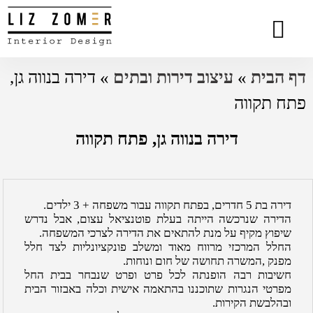
הסיפור שלי
המומחיות שלי
סרטוני וידאו
פרויקטים נבחרים
כתבות מעניינות
המלצות מלקוחות
דף הבית
»
עיצוב דירות ובתים
»
דירה בנווה גן,
פתח תקווה
דירה בנווה גן, פתח תקווה
דירה בת 5 חדרים, בפתח תקווה עבור משפחה + 3 ילדים.
הדירה שנרכשה הייתה בעלת פוטנציאל עצום, אבל נדרש
שיפוץ מקיף על מנת להתאים את הדירה לצרכי המשפחה.
החלל המרכזי מרווח מאוד ומשלב פונקציונליות לצד חלל
מפנק ,המשרה תחושה של חום ונוחות.
חשיבות רבה הופנתה לכל פרט ופרט שנבחר בבית החל
מפרטי הנגרות שתוכננו בהתאמה אישית וכלה באבזור הבית
ובהלבשת הקירות.