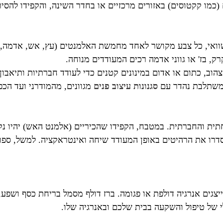
(כמו קקטוסים) באזורים מרכזיים או בחדר השינה, והקפידו להסיר
שוואי, כל צבע מקושר לאחד מחמשת האלמנטים (עץ, אש, אדמה, 
רק, בז' או גווני אדמה רכים המעודדים מנוחה.
הוב, כתום או אדום במינונים קטנים כדי לעודד חברתיות ותיאבון.
א משתלבת נהדר עם
סגנונות עיצוב פנים
מגוונים, מהמודרני ועד הכפ
ת והחברתית. במטבח, הקפידו שהכיריים (אלמנט האש) יהיו נקיו
סדרו את הרהיטים באופן המעודד שיחה ואינטראקציה. למשל, ספות 
יצגים אנרגיה דולפת או פגומה. ברז דולף מסמל בריחת כסף ושפע,
 של טיפול והשקעה בבית שלכם ובאנרגיה שלו.