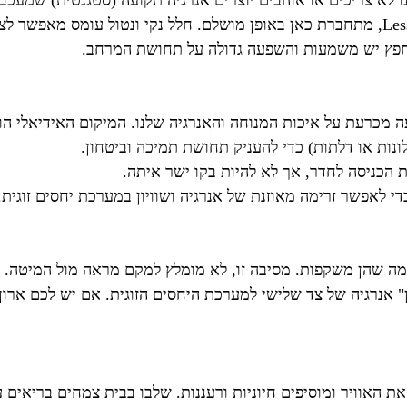
נו לא צריכים או אוהבים יוצרים אנרגיה תקועה (סטגנטית) שמעכב
שאין לו שימוש או ערך רגשי עבורכם. הפילוסופיה שלי, Less is More, מתחברת כאן באופן מוש
חפץ יש משמעות והשפעה גדולה על תחושת המרחב.
ל איכות המנוחה והאנרגיה שלנו. המיקום האידיאלי הוא "עמדת השליטה" (
נות או דלתות) כדי להעניק תחושת תמיכה וביטחון.
 הכניסה לחדר, אך לא להיות בקו ישר איתה.
י לאפשר זרימה מאוזנת של אנרגיה ושוויון במערכת יחסים זוגית.
 מה שהן משקפות. מסיבה זו, לא מומלץ למקם מראה מול המיטה. מ
" אנרגיה של צד שלישי למערכת היחסים הזוגית. אם יש לכם ארון 
 האוויר ומוסיפים חיוניות ורעננות. שלבו בבית צמחים בריאים ע