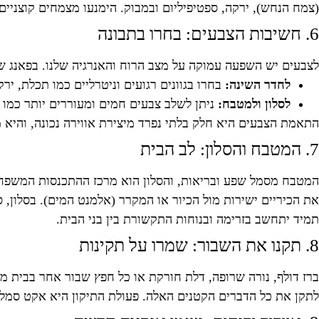
(צמח הנחש), ירקה, ספטיפיליום ובמבוק. הימנעו מצמחים קוצניים 
6. חשיבות הצבעים: בחרו בתבונה
לצבעים יש השפעה עמוקה על מצב הרוח והאנרגיה שלנו. בפאנג 
לחדר השינה:
בחרו בגוונים רגועים וניטרליים כמו תכלת, ירק
לסלון ולמטבח:
ניתן לשלב צבעים חמים ומעוררים יותר כמו צ
התאמת הצבעים היא חלק בלתי נפרד מיצירת אווירה נכונה, והי
7. המטבח והסלון: לב הבית
המטבח מסמל שפע ובריאות, והסלון הוא מרכז ההתכנסות המשפחתי
את הכיריים ישירות מול הכיור או המקרר (אלמנט המים). בסלון, 
תמיד יתחשב בזרימה ובנוחות התקשורת בין בני הבית.
8. תקנו את השבור: שמרו על תקינות
ברז דולף, נורה שרופה, דלת חורקת או כל חפץ שבור אחר בבית מי
לתקן את כל הדברים הקטנים האלה. פעולת התיקון היא אקט סמלי