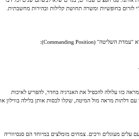
ת אותנו. פנו חפצים שבורים, בגדים שלא לבשתם שנים וכל דבר
לם. חלל נקי ונטול עומס מאפשר לצ'י לזרום בחופשיות ומשרה תחושת קלילות ובהירות מחשבתית.
Commanding Position):
ראה כזו עלולה להכפיל את האנרגיה בחדר, להפריע לאיכות
עם דלתות מראה מול המיטה, שקלו לכסות אותן בלילה בווילון או
ם עלים מעוגלים ורכים. צמחים מומלצים במיוחד הם סנסיווריה