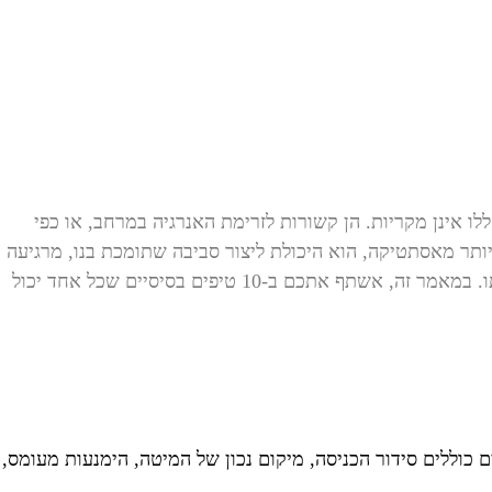
ו אינן מקריות. הן קשורות לזרימת האנרגיה במרחב, או כפי
כולה לומר בביטחון שעיצוב נכון הוא הרבה יותר מאסתטיקה, הוא היכולת ליצור סביבה שתומכת בנו, מרגיעה
אותנו ומעניקה לנו השראה. פאנג שוואי היא תורה סינית עתיקה המציעה כלים פרקטיים ופשוטים ליצירת הרמוניה בין האדם לסביבתו. במאמר זה, אשתף אתכם ב-10 טיפים בסיסיים שכל אחד יכול
 כוללים סידור הכניסה, מיקום נכון של המיטה, הימנעות מעומס,