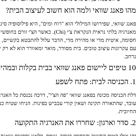
מהו פאנג שוואי ולמה הוא חשוב לעיצוב הבית?
פאנג שוואי, שפירושו המילולי הוא "רוח ומים", היא פילוסופיה ס
מאנרגיה בלתי נראית הנקראת צ'י 
חסומה, איטית מדי או מהירה מדי, הדבר עלול להתבטא בקשיים, ת
עם עקרונות עיצוב טובים. בית מסודר, מואר ומאוורר הוא לא רק י
נרחב.
10 טיפים ליישום פאנג שוואי בבית בקלות ובמהירות
1. הכניסה לבית: פתח לשפע
דלת הכניסה מכונה בפאנג שוואי "פה הצ'י", דרכה נכנסת כל האנר
עובד, שהתאורה תקינה ושאין קורי עכביש בפינות. הניחו שטיח כנ
החיובית.
2. סדר וארגון: שחררו את האנרגיה התקועה