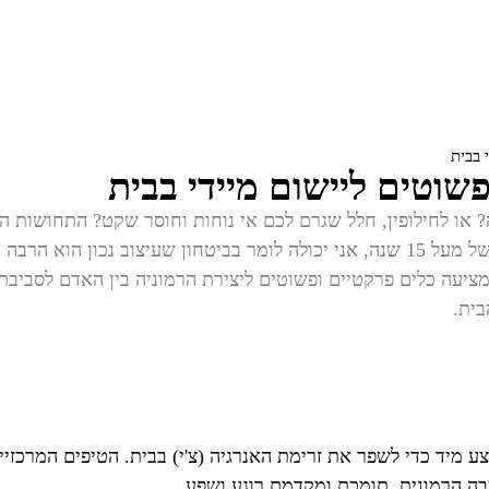
או לחילופין, חלל שגרם לכם אי נוחות וחוסר שקט? התחושות הלל
שהיא מכונה בתורת הפאנג שוואי, ה'צ'י'. כמעצבת פנים עם ניסיון של מעל 15 שנה, אני י
בית.
 מיד כדי לשפר את זרימת האנרגיה (צ'י) בבית. הטיפים המרכזיים
ה הרמונית, תומכת ומקדמת רוגע ושפע.