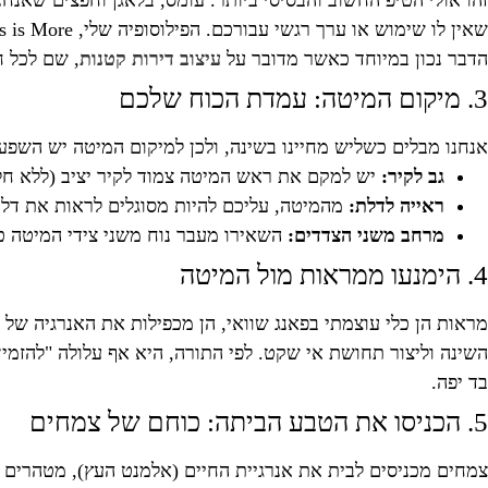
זהו אולי הטיפ החשוב והבסיסי ביותר. עומס, בלאגן וחפצים שאנח
הדבר נכון במיוחד כאשר מדובר על
עיצוב דירות קטנות
, שם לכל 
3. מיקום המיטה: עמדת הכוח שלכם
אנחנו מבלים כשליש מחיינו בשינה, ולכן למיקום המיטה יש השפעה מכרעת ע
גב לקיר:
יש למקם את ראש המיטה צמוד לקיר יציב (ללא חלו
ראייה לדלת:
מהמיטה, עליכם להיות מסוגלים לראות את דלת
מרחב משני הצדדים:
השאירו מעבר נוח משני צידי המיטה כד
4. הימנעו ממראות מול המיטה
מראות הן כלי עוצמתי בפאנג שוואי, הן מכפילות את האנרגיה של
השינה וליצור תחושת אי שקט. לפי התורה, היא אף עלולה "להזמין
בד יפה.
5. הכניסו את הטבע הביתה: כוחם של צמחים
צמחים מכניסים לבית את אנרגיית החיים (אלמנט העץ), מטהרים את