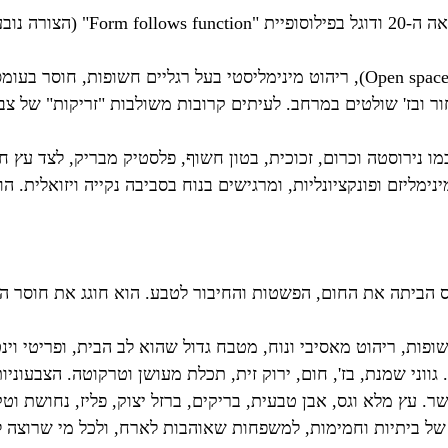
הסגנון המודרני, שלעיתים מתבלבל
שחור ובז' שולטים במרחב. לעיתים קרובות משולבות "זריקות" של צ
 נירוסטה וכרום, זכוכית, בטון חשוף, פלסטיק מבריק, לצד עץ ח
מליזם ופונקציונליות, ומרגישים בנוח בסביבה נקייה ויזואלית. ה
ס הביתה את החום, הפשטות והחיבור לטבע. הוא חוגג את חוסר 
ת, ריהוט מאסיבי ונוח, מטבח גדול שהוא לב הבית, ופריטי וינטג'
ני שמנת, בז', חום, ירוק זית, תכלת מעושן וטרקוטה. הצבעוניות
 עץ מלא וגס, אבן טבעית, בריקים, ברזל יצוק, פליז, נחושת וט
 ביתיות וחמימות, למשפחות שאוהבות לארח, ולכל מי שרוצה לב