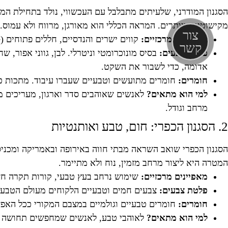
מקישוטים מיותרים. המראה הכללי הוא מאורגן, מרווח ולא עמוס.
צור
מאפיינים מרכזיים:
קווים ישרים והנדסיים, חללים פתוחים (Open space), ריהוט מינימליסטי בעל רגליים חשופות, חוסר בעומס ובחפצי נוי קטנים, ותחושה כללית של אווריריות ומרחב.
קשר
פלטת צבעים:
בסיס מונוכרומטי וניטרלי. לבן, גווני אפור, 
אדומה, כדי לשבור את השקט.
חומרים:
חומרים מתועשים וטבעיים שעברו עיבוד. מתכות כמו
למי הוא מתאים?
לאנשים שאוהבים סדר וארגון, מעריכים מיני
מרחב וגודל.
2. הסגנון הכפרי: חום, טבע ואותנטיות
הסגנון הכפרי שואב השראה מבתי חווה באירופה ובאמריקה ומכני
המטרה היא ליצור מרחב מזמין, נוח ולא מתיימר.
מאפיינים מרכזיים:
שימוש נרחב בעץ טבעי, קורות תקרה חשופו
פלטת צבעים:
צבעים חמים וטבעיים הלקוחים מעולם הטבע. גוו
חומרים:
חומרים טבעיים וגולמיים במצבם המקורי ככל האפשר.
למי הוא מתאים?
לאוהבי טבע, לאנשים שמחפשים תחושה של