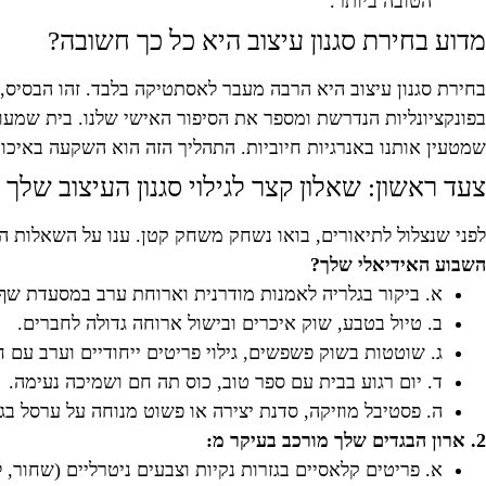
הטובה ביותר.
מדוע בחירת סגנון עיצוב היא כל כך חשובה?
בחירת סגנון עיצוב היא הרבה מעבר לאסתטיקה בלבד. זהו הבסיס, הש
בפונקציונליות הנדרשת ומספר את הסיפור האישי שלנו. בית שמעו
שמטעין אותנו באנרגיות חיוביות. התהליך הזה הוא השקעה באיכו
צעד ראשון: שאלון קצר לגילוי סגנון העיצוב שלך
לפני שנצלול לתיאורים, בואו נשחק משחק קטן. ענו על השאלות הב
השבוע האידיאלי שלך?
א. ביקור בגלריה לאמנות מודרנית וארוחת ערב במסעדת שף
ב. טיול בטבע, שוק איכרים ובישול ארוחה גדולה לחברים.
ג. שוטטות בשוק פשפשים, גילוי פריטים ייחודיים וערב עם ח
ד. יום רגוע בבית עם ספר טוב, כוס תה חם ושמיכה נעימה.
ה. פסטיבל מוזיקה, סדנת יצירה או פשוט מנוחה על ערסל בגי
2. ארון הבגדים שלך מורכב בעיקר מ:
א. פריטים קלאסיים בגזרות נקיות וצבעים ניטרליים (שחור, ל