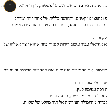
 עם העכשווי, נולד בתחילת המאה ה-20 ודוגל בפילוסופיית "Form follows function" (הצורה נובעת מהפונקציה). הוא שם דגש על פשטות, ניקיון ויזואלי והימנעות
בע עז ובודד בפריט אחד, כמו כורסה צהובה או יצירת אמנות
לק וכהה.
וא אידיאלי עבור
עיצוב דירות קטנות
כיוון שהוא יוצר אשליה של
השלמות, את החומרים הגולמיים ואת התחושה הביתית והעוטפת.
 בעלי אופי וסיפור.
 רכה ונעימה לעין.
קסטיל טבעי כמו פשתן, כותנה וצמר.
רוח מההמולה העירונית אל תוך מקלט של שלווה.