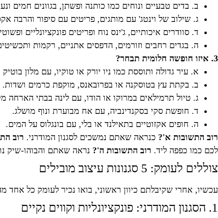
ב. בדים טבעיים ונוחים כמו כותנה ופשתן, בגוונים חמים ונעי
ג. שילוב של וינטג' עם מותגים, פריטים עם סיפור והרבה אקס
ד. סוודרים איכותיים, ג'ינס נוח ופריטים פונקציונליים ופשוטי
ה. בגדים רחבים וזורמים, הדפסים אתניים, רקמות ותכשיטים
3. איזו חופשה חלומית תבחר?
א. עיר גדולה ותוססת כמו ניו יורק או טוקיו, עם מלון בוטיק 
ב. בקתת עץ בטוסקנה או בפרובאנס, מוקפת כרמים ושדות.
ג. טיול תרמילאים במרוקו או הודו, עם לינה בבתי הארחה מק
ד. חופשת סקי בסקנדינביה, עם אח מבוערת ונוף מושלג.
ה. חופים אקזוטיים בתאילנד או בלי, עם בונגלוס על המים.
רוב התשובות א'?
כנראה שאתם נמשכים לסגנון המודרני.
רוב התש
לכם כמו כפפה ליד.
רוב התשובות ה'?
נראה שאתם והבוהו-שיק נוע
צוללים לעומק: 5 סגנונות עיצוב מובילים
עכשיו, אחרי שקיבלתם כיוון ראשוני, בואו נכיר לעומק כל אחד מה
1. הסגנון המודרני: פונקציונליות וקווים נקיים