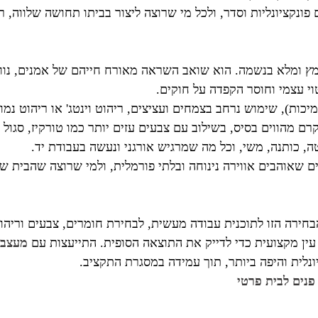
ונקציונליות וסדר, ולכל מי שרוצה ליצור בביתו תחושה שלווה, ר
מץ ומלא בנשמה. הוא שואב השראה מאורח חייהם של אמנים, נוודי
וי עצמי וחוסר הקפדה על חוקים.
ות), שימוש נרחב בצמחים ועציצים, ריהוט וינטג' או ריהוט נמו
רם מהווים בסיס, בשילוב עם צבעים עזים יותר כמו טורקיז, סגול ו
טה, כותנה, משי, וכל מה שמרגיש אורגני ונעשה בעבודת יד.
 שאוהבים אווירה נינוחה ובלתי פורמלית, ולמי שרוצה שהבית שלו
חירה הזו לתוכנית עבודה מעשית, לבחירת חומרים, צבעים וריהוט
 עין מקצועית כדי לדייק את התוצאה הסופית. התייעצות עם
מעצבת
ונלית והיפה ביותר, תוך עמידה במסגרת התקציב.
פנים לבית פרטי