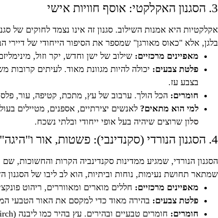
3. הסגנון האקלקטי: אוסף חוויות אישי
אקלקטיות היא אמנות השילוב. סגנון זה אינו נצמד לחוקים של סגנ
בלגן, אלא "כאוס מאורגן" שמספר את הסיפור הייחודי של דיירי הבי
מאפיינים מרכזיים:
שילוב של ישן וחדש, יקר וזול, מינימליז
פלטת צבעים:
יכולה להיות מגוונת מאוד. לעיתים קרובות מ
בצבע עז.
חומרים:
הכל הולך. ערבוב של עץ, מתכת, קטיפה, עור, פלסטיק
למי הוא מתאים?
לאנשים יצירתיים, אספנים, מטיילים בעול
סלון
שרוצים שיהיה בעל אופי ייחודי ובלתי נשכח.
4. הסגנון הנורדי (סקנדינבי): פשטות, אור ו"היגה"
שמתאר תחושת נעימות, נוחות וביתיות, הוא לב ליבו של הסגנון הז
מאפיינים מרכזיים:
חללים מוארים ומאווררים, ריהוט פונקציו
פלטת צבעים:
בהירה מאוד כדי למקסם את האור הטבעי המועט
חומרים:
חומרים טבעיים ובהירים. עץ בהיר כמו ליבנה (Birch), אורן ואלון הוא הכוכב הראשי. לצדו, טקסטיל רך ומפנק כמו צמר, פרווה סינתטית, פשתן וכותנה.