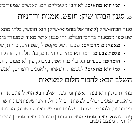
למי הוא מתאים?
לאוהבי מינימליזם חם, לאנשים שמעריכים פ
5. סגנון הבוהו-שיק: חופש, אמנות ורוחניות
סגנון הבוהו-שיק (קיצור של בוהמיאן-שיק) הוא חופשי, בלתי מתא
שנאספו ממסעות ברחבי העולם. זהו סגנון אישי מאוד שמעודד ביט
מאפיינים מרכזיים:
שכבות של טקסטיל (שטיחים, כריות, שמיכ
פלטת צבעים:
חמה ואדמתית. גווני חום, בז', חלודה, חרדל וק
חומרים:
טבעיים וגלובליים. ראטן, במבוק, עץ לא מעובד, יו
למי הוא מתאים?
לנשמות חופשיות, לאמנים ויוצרים, לאנשים
השלב הבא: להפוך חלום למציאות
בחירת סגנון היא צעד ראשון ומרגש. השלב הבא הוא לתרגם את הב
ניואנסים קטנים יכולים לעשות הבדל גדול, והיכן שלעיתים נדרשת
בין בני זוג, ולהבטיח שהחזון שלכם יתממש בצורה הטובה, הפונקצי
עוד בנושא עיצוב פנים:
מעצבת פנים
|
סגנונות עיצוב פנים
|
עיצוב 