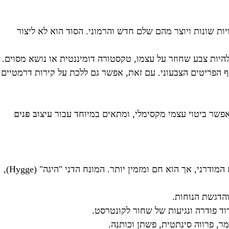
יות שונות ויוצר מהם שלם חדש והרמוני. הסוד הוא לא ליצור
 להיות צבע שחוזר על עצמו, טקסטורה דומיננטית או נושא מסוים.
ף הפריטים הצבעוני. עם זאת, אפשר גם ללכת על קירות דרמטיים
מאפשר ביטוי עצמי מקסימלי, ומתאים במיוחד עבור
עיצוב פנים
הסגנון הנורדי, שמגיע ממדינות סקנדינביה הקרות והחשוכות, שם במרכז את האור, הפשטות והחיבור לטבע. הוא חולק קווי דמיון עם המודרני, אך הוא חם ומזמין יותר. המונח הדני "היגה" (Hygge),
והדגשת הנוחות.
וד פודרה ונגיעות של שחור לקונטרסט.