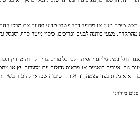
יה הניחו ספרים, עציצים וחפצי נוי סנטימנטליים אך לא עמוסים
ם ראש מיטה מעץ או מרופד בבד פשתן טבעי תהווה את מרכז החדר
 מהתקרה. מצעי כותנה לבנים ופריכים, כיסוי מיטה סרוג וספסל ע
ן דוגל במינימליזם יחסית, ולכן כל פריט צריך להיות מדויק ונכון
אמנות נוף, איורים בוטניים או מראות גדולות עם מסגרות עץ או מ
ם הוא אומנות בפני עצמה, וזו אחת הסיבות שכדאי להיעזר בשירו
פנים מודרני