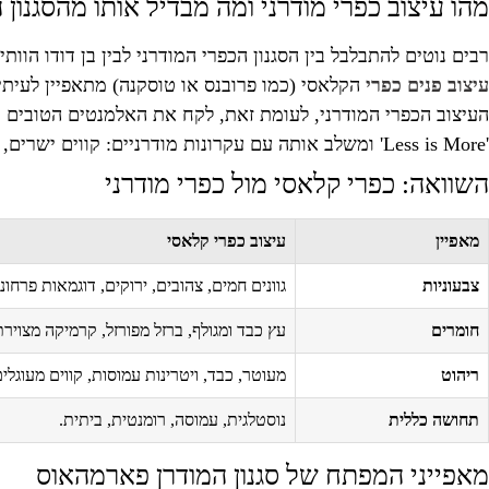
מהו עיצוב כפרי מודרני ומה מבדיל אותו מהסגנון
רבים נוטים להתבלבל בין הסגנון הכפרי המודרני לבין בן דודו הו
עיצוב פנים כפרי
הקלאסי (כמו פרובנס או טוסקנה) מתאפיין לעיתים 
העיצוב הכפרי המודרני, לעומת זאת, לקח את האלמנטים הטובים 
'Less is More' ומשלב אותה עם עקרונות מודרניים: קווים ישרים, חללים פתוחים, פונקציונליות ופלטת צבעים רגועה ומצומצמת. התוצאה היא מראה מאוזן, מרווח ואלגנטי, שמרגיש רלוונטי ועכשווי.
השוואה: כפרי קלאסי מול כפרי מודרני
מאפיין
עיצוב כפרי קלאסי
צבעוניות
גוונים חמים, צהובים, ירוקים, דוגמאות פרחוני
חומרים
עץ כבד ומגולף, ברזל מפורזל, קרמיקה מצוירת
ריהוט
מעוטר, כבד, ויטרינות עמוסות, קווים מעוגלים
תחושה כללית
נוסטלגית, עמוסה, רומנטית, ביתית.
מאפייני המפתח של סגנון המודרן פארמהאוס