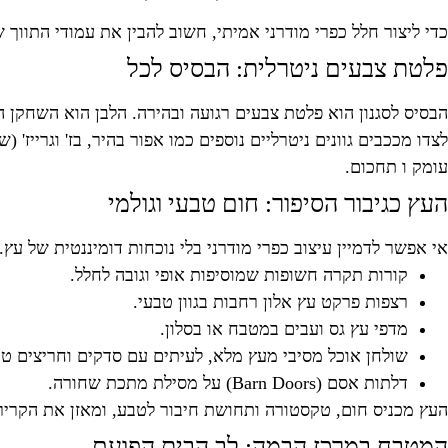
כדי ליצור חלל כפרי מודרני אמיתי, חשוב להבין את עמודי התווך
פלטת צבעים ניטרלית: הבסיס לכל
הבסיס לסגנון הוא פלטת צבעים רגועה ובהירה. הלבן הוא השחקן הר
לצדו מככבים גוונים ניטרליים נוספים כמו אפור בהיר, בז' וגרייז
עומק ו תחכום.
העץ כגיבור הסיפור: חום טבעי וגולמי
אי אפשר לדמיין עיצוב כפרי מודרני בלי נוכחות דומיננטית של עץ
קורות תקרה חשופות שמוסיפות אופי וגובה לחלל.
רצפות פרקט עץ אלון רחבות בגוון טבעי.
מדפי עץ גס ועבים במטבח או בסלון.
שולחן אוכל מסיבי מעץ מלא, לעיתים עם סדקים וחריצים טב
דלתות אסם (Barn Doors) על מסילת מתכת שחורה.
העץ מכניס חום, טקסטורה ותחושת חיבור לטבע, ומאזן את הקריר
המטבח במרכז הבמה: לב הבית הפועם