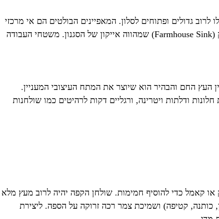
לרוב גדולים ופתוחים לסלון. המאפיינים הבולטים הם אי מרכזי
גדול המשמש גם לישיבה, ארונות בסגנון 'שייקר' עם קווים ישרים ונקיים (לרוב בצבע לבן, אפור או ירוק-מרווה), וכיור חרס לבן ועמוק (Farmhouse Sink) שמהווה אייקון של הסגנון. משטחי העבודה
 העץ החם והבהיר הוא שיוצר את המתח העיצובי המעניין.
ת חלונות ודלתות ויטרינה, ורגליים דקות לרהיטים כמו שולחנות
אק או קאמל כדי להוסיף חמימות. שולחן הקפה יהיה לרוב מעץ מלא
, כותנה, קטיפה) ושמיכת צמר רכה זרוקה על הספה. ליצירת