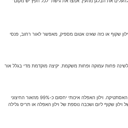
להעלים את הבלגן מהעין. אמצו את גישת "לכל חפץ יש מקום"
לון שקוף או כזה שאינו אטום מספיק, מאפשר לאור רחוב, פנסי
רם לשינה פחות עמוקה ופחות משקמת. יקיצה מוקדמת מדי בגלל אור
הפתרון הוא פשוט ויעיל: וילונות האפלה. כיום ניתן למצוא וילונות כאלה במגוון רחב של בדים, צבעים וסגנונות, כך שאין צורך להתפשר על האסתטיקה. וילון האפלה איכותי יחסום כ-99% מהאור החיצוני
וילון שקוף ליום ושכבה נוספת של וילון האפלה או תריס גלילה