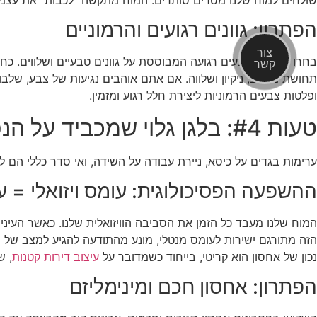
הפתרון: גוונים רגועים והרמוניים
צור
בחרו בפלטת צבעים רגועה המבוססת על גוונים טבעיים ושלווים. כחולי
קשר
תחושת מרחב, ניקיון ושלווה. אם אתם אוהבים נגיעות של צבע, שלבו א
ופלטות צבעים הרמוניות ליצירת חלל רגוע ומזמין.
טעות #4: בלגן גלוי שמכביד על הנפש
ערימות בגדים על כיסא, ניירת עבודה על השידה, ואי סדר כללי הם
ההשפעה הפסיכולוגית: עומס ויזואלי = ע
המוח שלנו מעבד כל הזמן את הסביבה הוויזואלית שלנו. כאשר העיני
הזה מתורגם ישירות לעומס מנטלי, מונע מהתודעה להגיע למצב של רו
נכון של אחסון הוא קריטי, בייחוד כשמדובר על
עיצוב דירות קטנות
, ש
הפתרון: אחסון חכם ומינימליזם