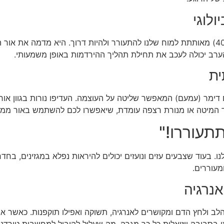
לוגי
בדומה לאור הכחול מהמסכים, תאורה כללית חזקה וקרה (מעל 4000K) מאותתת למוח שלנו להתעורר ולהי
הערב יכולה לעכב את תחילת תהליך ההירדמות באופן משמעותי.
ית
 לצד המיטה או מנורת רצפה עומדת, שיאפשרו לכם להשתמש באור ממו
. בעוד שצבעים עזים ונועזים יכולים להיראות נפלא במגזינים, בחד
מעוררים.
אנרגיה
הלב ולחץ הדם ומקושרים לאנרגיה, תשוקה ואפילו תוקפנות. כאשר אנ
סביבה ויזואלית כל כך מגרה, מה שעלול להוביל למחשבות טורדניות