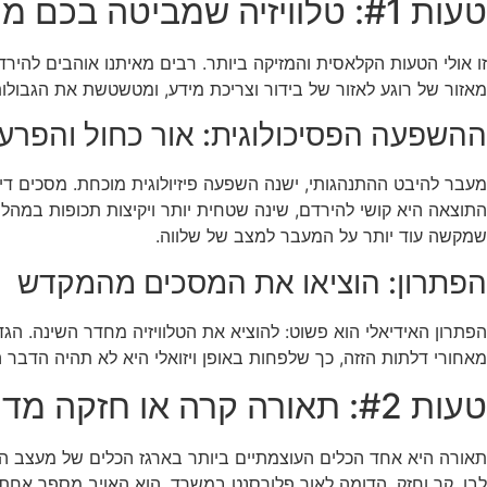
טעות #1: טלוויזיה שמביטה בכם מהמיטה
זו אולי הטעות הקלאסית והמזיקה ביותר. רבים מאיתנו אוהבים להיר
מאזור של רוגע לאזור של בידור וצריכת מידע, ומטשטשת את הגבולות
ההשפעה הפסיכולוגית: אור כחול והפרעו
מעבר להיבט ההתנהגותי, ישנה השפעה פיזיולוגית מוכחת. מסכים דיגיטלי
התוצאה היא קושי להירדם, שינה שטחית יותר ויקיצות תכופות במהלך
שמקשה עוד יותר על המעבר למצב של שלווה.
הפתרון: הוציאו את המסכים מהמקדש
הפתרון האידיאלי הוא פשוט: להוציא את הטלוויזיה מחדר השינה. הגדי
מאחורי דלתות הזזה, כך שלפחות באופן ויזואלי היא לא תהיה הדבר ה
טעות #2: תאורה קרה או חזקה מדי
תאורה היא אחד הכלים העוצמתיים ביותר בארגז הכלים של מעצב הפנ
לבן, קר וחזק, הדומה לאור פלורסנט במשרד, הוא האויב מספר אחת 