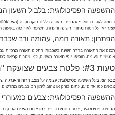
ההשפעה הפסיכולוגית: בלבול השעון הביו
שאחראי על ויסות מחזורי השינה והערות. חשיפה לאור כזה בשעות 
הפתרון: תאורה חמה, עמומה ורב שכבת
אינטימית ונעימה. הוסיפו גופי תאורה משניים, כמו מנורות קריאה
טעות #3: פלטת צבעים שצועקת "תתעוררו!"
צבע הוא בעל השפעה פסיכולוגית עצומה על מצב הרוח והאנרגיה שלנו
צבעים כמו אדום עז, כתום בוהק או צהוב לימון הם צבעים ממריצים ו
ההשפעה הפסיכולוגית: צבעים כמעוררי 
מבחינה פסיכולוגית, צבעים חמים ורוויים כמו אדום מעלים את קצב 
שולחים למוח שלנו מסרים סותרים. המוח מתקשה "לכבות" את עצמו ב