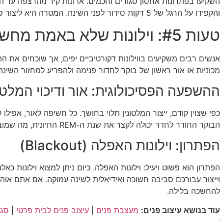
השקיעו בפתרונות אחסון סגורים וחכמים. ארונות קיר מהרצפה עד הת
והקפידו על הרגל של 5 דקות סידור לפני השינה. המטרה היא ליצור סביבה נקייה ויזואלית, כזו שתאפשר לעיניים ולנפש לנוח.
טעות #5: וילונות שלא באמת מחשיכים
אנשים רבים משקיעים בווילונות דקורטיביים יפים, אך שוכחים את ה
מכוניות או אור ראשון של בוקר לחדור פנימה ולהפריע למחזור השינה
ההשפעה הפסיכולוגית: אור ודיכוי המלטונ
כפי שצוין קודם, ייצור המלטונין תלוי בחושך. כל חשיפה לאור, אפי
הבוקר החודר לחדר יכולה לקצר את שנת ה-REM החיונית, מה שמוביל לעייפות ועצבנות במהלך היום.
הפתרון: וילונות האפלה (Blackout)
וייצור עבורכם סביבה חשוכה ואידיאלית לשינה עמוקה. אם אתם אוהבי
להחשכה בלילה.
עוד בנושא עיצוב פנים:
מעצבת פנים
|
עיצוב פנים לבית פרטי
|
סגנ