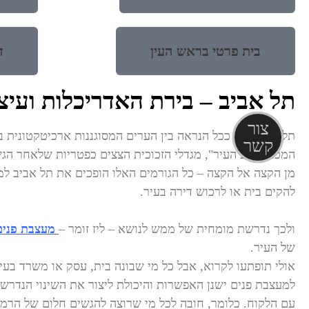
בית פרטי בראש העין
ד
תל אביב – בירת האדריכלות ועיצ
צור
תל אביב היא ככל הנראה בין הערים המסוגננות ארכיטקטונית ב
קשר
המכונה "לב העיר", מגדלי הזכוכית הצצים כפטריות שלאחר הג
מן הקצה אל הקצה – כל הגורמים האלו הופכים את תל אביב למק
להקים בית או לרכוש דירה בעיר.
ולכך נדרשת מומחית של ממש לנושא – ליז זומר –
מעצבת פנים 
של העיר.
אולי תופתעו לקרוא, אבל כל מי שבונה בית, עסק או משרד בע
למעצבת פנים ישנן האפשרות והיכולת ליצור את השינוי הנדרש, 
עם הלקוח. כלומר, חובה לכל מי שרוצה להגשים חלום של הרמונ