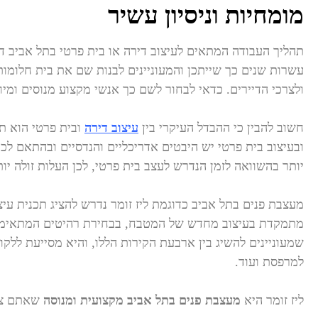
מומחיות וניסיון עשיר
תהליך העבודה המתאים לעיצוב דירה או בית פרטי בתל אביב דו
עשרות שנים כך שייתכן והמעוניינים לבנות שם את בית חלומו
ולצרכי הדיירים. כדאי לבחור לשם כך אנשי מקצוע מנוסים ומי
חשוב להבין כי ההבדל העיקרי בין
עיצוב דירה
ובית פרטי הוא תה
ובעיצוב בית פרטי יש היבטים אדריכליים והנדסיים ובהתאם לכך
יותר בהשוואה לזמן הנדרש לעצב בית פרטי, לכן העלות זולה יות
מעצבת פנים בתל אביב כדוגמת ליז זומר נדרש להציג תכנית עיצ
מתמקדת בעיצוב מחדש של המטבח, בבחירת רהיטים המתאימים לא
שמעוניינים להשיג בין ארבעת הקירות הללו, והיא מסייעת ללקוח
למרפסת ועוד.
ליז זומר היא
מעצבת פנים בתל אביב מקצועית ומנוסה
שאתם צרי