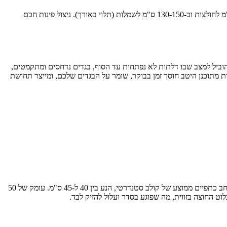
לתכנון חדר ארונות פונקציונלי, יש להקפיד על עומק ארון מינימלי של 50 ס"מ לתלייה, רוחב מעבר של לפחות 80-90 ס"מ, וגובה תלייה מותאם: כ-120 ס"מ לחולצות וכ-130-150 ס"מ לשמלות (תלוי באורך). ניצול פינות חכם
 להוביל למצב שבו דלתות לא נפתחות עד הסוף, בגדים נדחסים ומתקמטים,
מתוכנן היטב חוסך זמן בבוקר, שומר על הבגדים שלכם, ומייצר תחושת
הסטנדרט המקובל לעומק ארון המיועד לתליית בגדים על קולבים הוא 50 ס"מ נטו (כלומר, המרחב הפנימי). מידה זו אינה שרירותית; היא מבוססת על רוחב כתפיים ממוצע של קולב סטנדרטי, הנע בין 40 ל-45 ס"מ. עומק של 50
ט החוצה בזווית, מה שפוגע בסדר ועלול להזיק לבד.