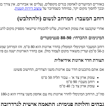
ובכך לחסוך מקום יקר, במיוחד כשמדובר על
עיצוב דירות קטנות
.
רוחב המעבר: המרחב לנשום (ולהתלבש)
אחרי שקבענו את עומק הארונות, עלינו להבטיח שיישאר מספיק מקום לתנו
המינימום ההכרחי: 80-90 סנטימטרים
כ-50 ס"מ) ועדיין משאיר מקום לעמוד מולן. אם בחדר הארונות ישנה גם פינת ישיבה או מראה עומדת, יש לקחת זאת בחשבון ולהשאיר אף יותר מקום.
תצורת חדר ארונות אידיאלית
אם אתם מתכננים חדר עם ארונות משני הצדדים, החישוב פשוט:
עומק ארון צד א' – עבור תליה 50 ס"מ
רוחב מעבר: 90 ס"מ
עומק ארון צד ב': 40 ס"מ
סה"כ, הרוחב המינימלי לחדר ארונות נוח עם אחסון משני צדדיו הוא כ-180 ס"מ.
גבהים וחלוקה פנימית: התאמה אישית לגרדרובה