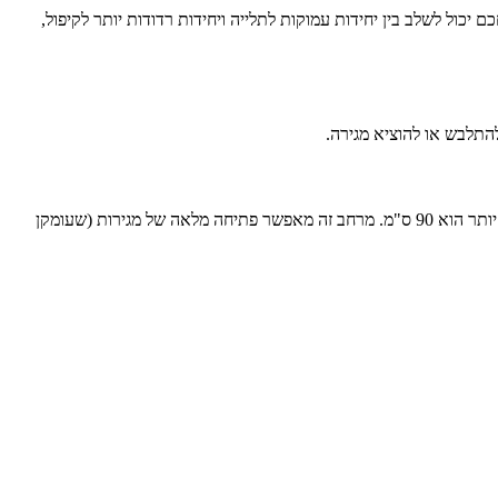
פלים, נעליים או אביזרים, אין צורך בעומק של 50 ס"מ.במקרים אלו, ניתן להסתפק בעומק של 40-45 ס"מ. תכנון חכם יכול לשלב בין יחידות עמוקות לתלייה ויחידות רדודות יותר לקיפול,
התלבש או להוציא מגירה.
רוחב המעבר המינימלי המומלץ בחדר ארונות הוא 80 ס"מ. זהו המרחב שמאפשר לאדם אחד לעמוד ולהתכופף בנוחות. עם זאת, הרוחב האידיאלי והנוח יותר הוא 90 ס"מ. מרחב זה מאפשר פתיחה מלאה של מגירות (שעומקן