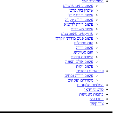
המומחיות שלי
עיצוב בתים פרטיים
שיפוץ בית פרטי
עיצוב דירת קבלן
עיצוב דירות יוקרה
עיצוב דירה לדוגמא
עיצוב משרדים
פרויקטים עיצוב פנים
עיצוב פנים מודרני יוקרתי
הום סטיילינג
עיצוב דירה
הום סטייג'ינג
השבחת נכסים
עיצוב אולם תצוגה
עיצוב וילות
פרויקטים נבחרים
עיצוב דירות ובתים
משרדים ועסקים
המלצות מלקוחות
סרטוני וידאו
כתבות מעניינות
כתבו עלי
צרו קשר